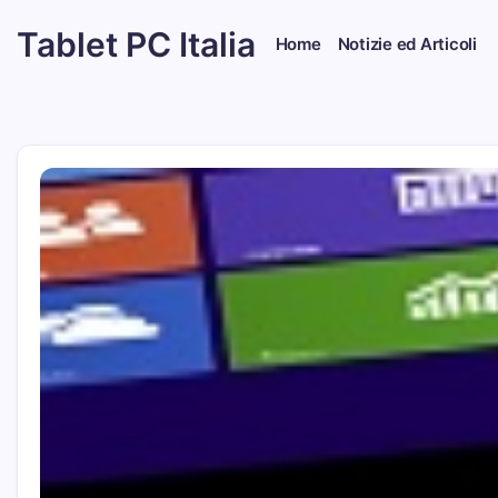
Skip
Tablet PC Italia
to
Home
Notizie ed Articoli
content
Dal
2003
dedicato
esclusivamente
ai
Tablet
PC