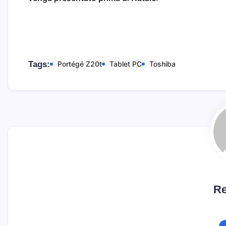
Tags:
Portégé Z20t
Tablet PC
Toshiba
Re