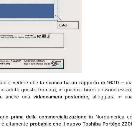
sibile vedere che
la scocca ha un rapporto di 16:10
– m
mo adotti questo formato, in quanto i bordi possono esser
nte anche una
videocamera posteriore
, alloggiata in un
sario prima della commercializzazione
in Nordamerica e
e è altamente
probabile che il nuovo Toshiba Portégé Z20