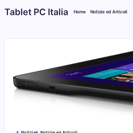
Skip
Tablet PC Italia
to
Home
Notizie ed Articoli
content
Dal
2003
dedicato
esclusivamente
ai
Tablet
PC
Notizie
Notizie ed Articoli