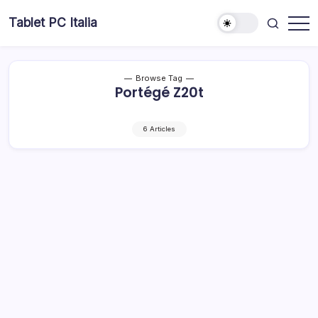
Skip
Tablet PC Italia
to
Dal
content
2003
dedicato
esclusivamente
ai
Browse Tag
Tablet
Portégé Z20t
PC
6 Articles