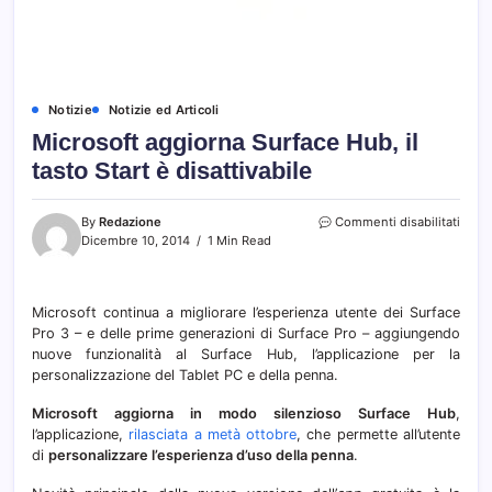
Notizie
Notizie ed Articoli
Microsoft aggiorna Surface Hub, il
tasto Start è disattivabile
su
By
Redazione
Commenti disabilitati
Micro
Dicembre 10, 2014
1 Min Read
aggio
Surfa
Hub,
Microsoft continua a migliorare l’esperienza utente dei Surface
il
Pro 3 – e delle prime generazioni di Surface Pro – aggiungendo
tasto
Start
nuove funzionalità al Surface Hub, l’applicazione per la
è
personalizzazione del Tablet PC e della penna.
disatt
Microsoft aggiorna in modo silenzioso Surface Hub
,
l’applicazione,
rilasciata a metà ottobre
, che permette all’utente
di
personalizzare l’esperienza d’uso della penna
.