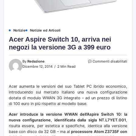
Notizie
Notizie ed Articoli
Acer Aspire Switch 10, arriva nei
negozi la versione 3G a 399 euro
su
By
Redazione
Commenti disabilitati
Acer
Dicembre 12, 2014
2 Min Read
Aspir
Switc
10,
Acer aumenta le versioni del suo Tablet PC ibrido economico,
arriva
introducendo sul mercato italiano una nuova configurazione
nei
nego
dotata di modulo WWAN 3G integrato – ad un prezzo di listino
la
di 100 euro in più rispetto al modello base.
versi
3G
Acer introduce la versione WWAN dell’Aspire Switch 10: la
a
nuova configurazione, identificata dalla sigla NT.L7YET.001
,
399
risulta essere, per estetica e specifiche, identica alla versione
euro
base con disco da 32 GB – ma al
processore Atom Z3735F con