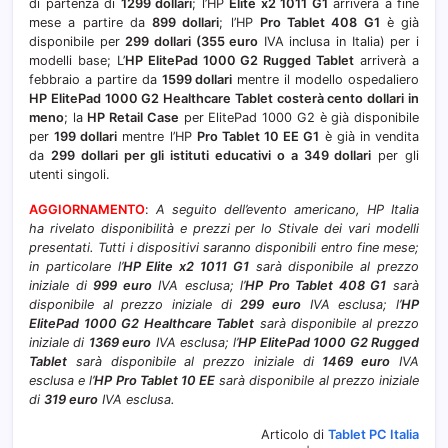
di partenza di
1299 dollari
; l’HP
Elite x2 1011 G1
arriverà a fine
mese a partire da
899 dollari
; l’HP
Pro Tablet 408 G1
è già
disponibile per
299 dollari (355 euro
IVA inclusa in Italia) per i
modelli base; L’
HP ElitePad 1000 G2 Rugged Tablet
arriverà a
febbraio a partire da
1599 dollari
mentre il modello ospedaliero
HP ElitePad 1000 G2 Healthcare Tablet costerà cento dollari in
meno
; la
HP Retail Case
per ElitePad 1000 G2 è già disponibile
per
199 dollari
mentre l’HP
Pro Tablet 10 EE G1
è già in vendita
da
299 dollari per gli istituti educativi o a 349 dollari
per gli
utenti singoli.
AGGIORNAMENTO
:
A seguito dell’evento americano, HP Italia
ha rivelato disponibilità e prezzi per lo Stivale dei vari modelli
presentati. Tutti i dispositivi saranno disponibili entro fine mese;
in particolare l’
HP Elite x2 1011 G1
sarà disponibile al prezzo
iniziale di
999 euro
IVA esclusa; l’
HP Pro Tablet 408 G1
sarà
disponibile al prezzo iniziale di
299 euro
IVA esclusa; l’
HP
ElitePad 1000 G2 Healthcare Tablet
sarà disponibile al prezzo
iniziale di
1369 euro
IVA esclusa; l’
HP ElitePad 1000 G2 Rugged
Tablet
sarà disponibile al prezzo iniziale di
1469 euro
IVA
esclusa e l’
HP Pro Tablet 10 EE
sarà disponibile al prezzo iniziale
di
319 euro
IVA esclusa.
Articolo di
Tablet PC Italia