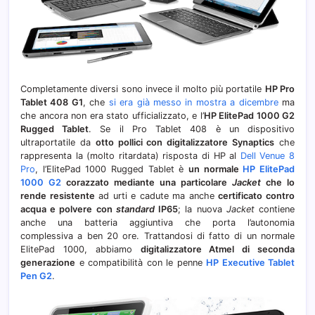
Completamente diversi sono invece il molto più portatile
HP Pro
Tablet 408 G1
, che
si era già messo in mostra a dicembre
ma
che ancora non era stato ufficializzato, e l’
HP ElitePad 1000 G2
Rugged Tablet
. Se il Pro Tablet 408 è un dispositivo
ultraportatile da
otto pollici con digitalizzatore Synaptics
che
rappresenta la (molto ritardata) risposta di HP al
Dell Venue 8
Pro
, l’ElitePad 1000 Rugged Tablet è
un normale
HP ElitePad
1000 G2
corazzato mediante una particolare
Jacket
che lo
rende resistente
ad urti e cadute ma anche
certificato contro
acqua e polvere con
standard
IP65
; la nuova
Jacket
contiene
anche una batteria aggiuntiva che porta l’autonomia
complessiva a ben 20 ore. Trattandosi di fatto di un normale
ElitePad 1000, abbiamo
digitalizzatore Atmel di seconda
generazione
e compatibilità con le penne
HP Executive Tablet
Pen G2
.