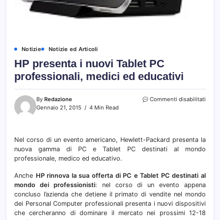
Notizie
Notizie ed Articoli
HP presenta i nuovi Tablet PC
professionali, medici ed educativi
su
By
Redazione
Commenti disabilitati
HP
Gennaio 21, 2015
4 Min Read
prese
i
nuovi
Nel corso di un evento americano, Hewlett-Packard presenta la
Table
nuova gamma di PC e Tablet PC destinati al mondo
PC
profe
professionale, medico ed educativo.
medic
ed
Anche
HP rinnova la sua offerta di PC e Tablet PC destinati al
educa
mondo dei professionisti
: nel corso di un evento appena
concluso l’azienda che detiene il primato di vendite nel mondo
dei Personal Computer professionali presenta i nuovi dispositivi
che cercheranno di dominare il mercato nei prossimi 12-18