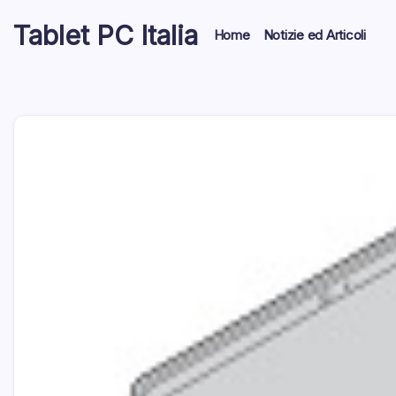
Skip
Tablet PC Italia
to
Home
Notizie ed Articoli
content
Dal
2003
dedicato
esclusivamente
ai
Tablet
PC