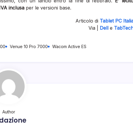
vissimo, con un lancio entro la fine di febbraio.
E’ lecit
IVA inclusa
per le versioni base.
Articolo di
Tablet PC Itali
Via |
Dell
e
TabTec
000
Venue 10 Pro 7000
Wacom Active ES
Author
dazione