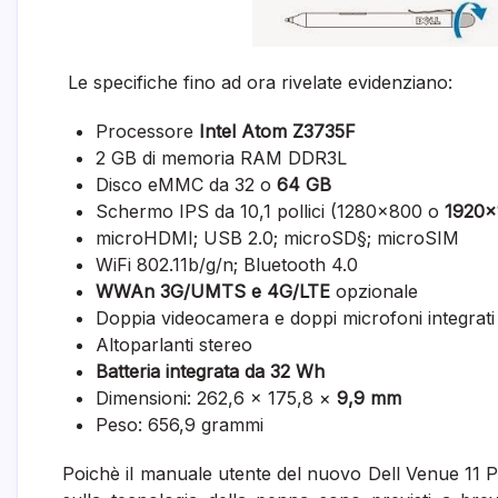
Le specifiche fino ad ora rivelate evidenziano:
Processore
Intel Atom Z3735F
2 GB di memoria RAM DDR3L
Disco eMMC da 32 o
64 GB
Schermo IPS da 10,1 pollici (1280×800 o
1920×
microHDMI; USB 2.0; microSD§; microSIM
WiFi 802.11b/g/n; Bluetooth 4.0
WWAn 3G/UMTS e 4G/LTE
opzionale
Doppia videocamera e doppi microfoni integrati
Altoparlanti stereo
Batteria integrata da 32 Wh
Dimensioni: 262,6 × 175,8 ×
9,9 mm
Peso: 656,9 grammi
Poichè il manuale utente del nuovo Dell Venue 11 Pr