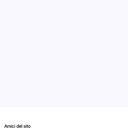
Dell 
16:1
B
Dell è p
Dell Ven
ma più c
Wacom A
Notizie
Notizie ed Articoli
Amici del sito