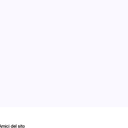
000
2015
Amici del sito