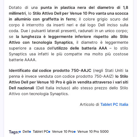
Dotato di una
punta in plastica nera del diametro di 1,8
millimetri
, lo
Stilo Attivo Dell per Venue 10 Pro vanta una scocca
in alluminio con graffetta in ferro
; il colore grigio scuro del
corpo è interrotto da inserti neri e dal logo Dell inciso sulla
coda. Due i pulsanti laterali presenti, radunati in un unico corpo;
se
la lunghezza è leggermente inferiore rispetto allo Stilo
Attivo con tecnologia Synaptics
, il diametro è leggermente
superiore a causa dell’
utilizzo delle batteria AAA
– lo stilo
Synaptics usa infatti le più compatte ma molto più costose
batterie AAAA.
Identificato dal codice prodotto 750-AAJC
(negli Stati Uniti la
penna è invece venduta con codice prodotto 750-AAIZ)
lo Stilo
Attivo Dell per Venue 10 Pro è già in vendita attraverso i vari siti
Dell nazionali
(Dell Italia incluso) allo stesso prezzo dello Stilo
Attivo con tecnologia Synaptics.
Articolo di
Tablet PC Italia
Dell
Tablet PC
Venue 10 Pro
Venue 10 Pro 5000
Tags: