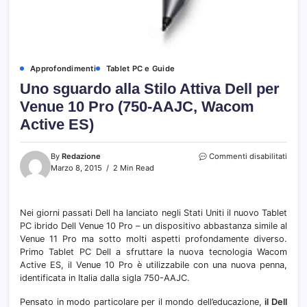
Approfondimenti
Tablet PC e Guide
Uno sguardo alla Stilo Attiva Dell per
Venue 10 Pro (750-AAJC, Wacom
Active ES)
su
By
Redazione
Commenti disabilitati
Uno
Marzo 8, 2015
2 Min Read
sgua
alla
Stilo
Nei giorni passati Dell ha lanciato negli Stati Uniti il nuovo Tablet
Attiv
PC ibrido Dell Venue 10 Pro – un dispositivo abbastanza simile al
Dell
per
Venue 11 Pro ma sotto molti aspetti profondamente diverso.
Venu
Primo Tablet PC Dell a sfruttare la nuova tecnologia Wacom
10
Active ES, il Venue 10 Pro è utilizzabile con una nuova penna,
Pro
identificata in Italia dalla sigla 750-AAJC.
(750-
AAJC
Pensato in modo particolare per il mondo dell’educazione,
il Dell
Wac