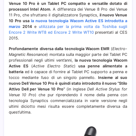
Venue 10 Pro è un Tablet PC compatto e versatile dotato di
Activ
processori Intel Atom
. A differenza dei Venue 8 Pro dei Venue
ES)
11 Pro, che sfruttano il digitalizzatore Synaptics,
il nuovo Venue
10 Pro usa
la nuova tecnologia Wacom Active ES introdotta a
marzo
2014
e
utilizzata per la prima volta da Toshiba sugli
Encore 2 Write WT8 ed Encore 2 Write WT10
presentati al CES
2015.
Profondamente diversa dalla tecnologia Wacom EMR
(
Electro-
Magnetic Resonance
) montata sulla maggior parte dei Tablet PC
professionali negli ultimi vent’anni,
la nuova tecnologia Wacom
Active ES
(
Active Electro Static
)
usa penne alimentate a
batteria
ed è capace di fornire al Tablet PC supporto a penna e
tocco mediante l’uso di un singolo pannello.
Insieme al suo
nuovo Dell Venue 10 Pro è quindi stato introdotto il nuovo “Stilo
Attivo Dell per Venue 10 Pro”
(in inglese
Dell Active Stylus for
Venue 10 Pro
) che pur riprendendo il nome della penna con
tecnologia Synaptics commercializzata in varie versione negli
ultimi diciotto mesi risulta essere completamente diversa da
quest’ultima.