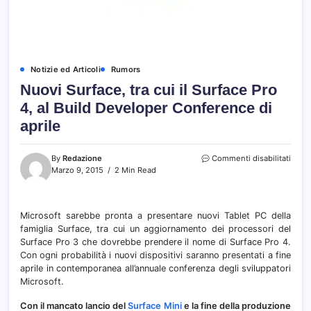
Notizie ed Articoli
Rumors
Nuovi Surface, tra cui il Surface Pro
4, al Build Developer Conference di
aprile
su
By
Redazione
Commenti disabilitati
Nuov
Marzo 9, 2015
2 Min Read
Surfa
tra
cui
Microsoft sarebbe pronta a presentare nuovi Tablet PC della
il
famiglia Surface, tra cui un aggiornamento dei processori del
Surfa
Pro
Surface Pro 3 che dovrebbe prendere il nome di Surface Pro 4.
4,
Con ogni probabilità i nuovi dispositivi saranno presentati a fine
al
aprile in contemporanea all’annuale conferenza degli sviluppatori
Build
Microsoft.
Deve
Conf
Con il mancato lancio del
Surface Mini
e la fine della produzione
di