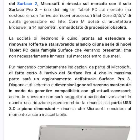
del
Surface 2
, Microsoft è rimasta sul mercato con il solo
aprile
Surface Pro 3
– uno dei migliori Tablet PC sul mercato ma
costoso e, con l’arrivo dei nuovi processori Intel Core i3/i5/i7 di
quinta generazione ed Intel Core M dotati di architettura
Broadwell a 14 nanometri,
ormai dotato di processori obsoleti
.
La società di Redmond è quindi
pronta ad estendere e
rinnovare l’offerta e sta lavorando al lancio di una serie di nuovi
Tablet PC della famiglia Surface
che verranno presentati (ma
non necessariamente immessi sul mercato) entro due mesi.
Pur mancando completamente indicazioni da parte di Microsoft,
di fatto certo è l’arrivo del Surface Pro 4 che in massima
parte sarà un aggiornamento dell’attuale Surface Pro 3
.
Diagonale di schermo e
dimensioni generali saranno mantenute
in modo da garantire compatibilità con gli attuali accessori
;
anche lo spessore non sarà soggetto a particolari variazioni in
quanto una riduzione provocherebbe la rinuncia alla
porta USB
3.0 a piene dimensioni
– rinuncia che Microsoft considera al
momento ancora inaccettabile.