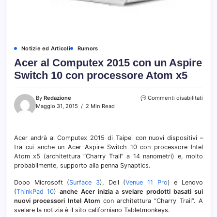
Notizie ed Articoli
Rumors
Acer al Computex 2015 con un Aspire
Switch 10 con processore Atom x5
su
By
Redazione
Commenti disabilitati
Acer
Maggio 31, 2015
2 Min Read
al
Comp
2015
Acer andrà al Computex 2015 di Taipei con nuovi dispositivi –
con
tra cui anche un Acer Aspire Switch 10 con processore Intel
un
Aspir
Atom x5 (architettura “Charry Trail” a 14 nanometri) e, molto
Switc
probabilmente, supporto alla penna Synaptics.
10
con
Dopo Microsoft (
Surface 3
), Dell (
Venue 11 Pro
) e Lenovo
proc
(
ThinkPad 10
)
anche Acer inizia a svelare prodotti basati sui
Atom
nuovi processori Intel Atom
con architettura “Charry Trail”. A
x5
svelare la notizia è il sito californiano Tabletmonkeys.