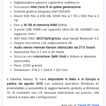
Digitalizzatore passivo capacitivo multitocco
Processori
Intel Core i5 di quinta generazione
Scheda grafica integrata Intel HD5500
Dischi SSD fino a 256 GB, SSHD fino a 1 TB o HDD fino a 2
TB
Fino a
16 GB di memoria RAM
DDR3L
3 porte USB; HDMI con supporto Ultra HD 4k; SD/MMC con
supporto UHS-I
WiFi Intel 3160 (
802.11a/b/g/n/ac
dual-band
); Bluetooth 4.0
Doppio microfono con videocamera HD
Audio stereo Harman Kardon ottimizzato da DTS Sound
Autonomia fino a 7 ore e 40 minuti
Scocca con
colorazione
Satin Gold
e finiture in alluminio
spazzolato
Peso: 2250 grammi
Dimensioni: 379,5 × 244,9 × 20,1 mm
Il Satellite Radius 15 sarà
disponibile in Italia e in Europa a
partire da agosto 2015
con sistema operativo Windows 8.1
preinstallato e possibilità di aggiornamento gratuito a Windows
10. Al momento non c’è nessuna indicazione sul prezzo, che
varierà in base alle configurazioni.
Articolo di
Tablet PC Italia