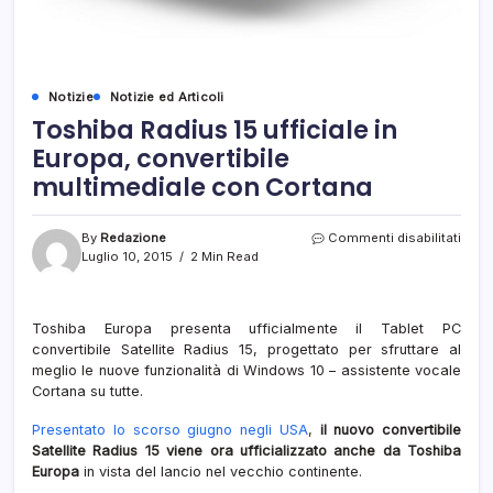
Notizie
Notizie ed Articoli
Toshiba Radius 15 ufficiale in
Europa, convertibile
multimediale con Cortana
su
By
Redazione
Commenti disabilitati
Tosh
Luglio 10, 2015
2 Min Read
Radi
15
uffici
Toshiba Europa presenta ufficialmente il Tablet PC
in
convertibile Satellite Radius 15, progettato per sfruttare al
Euro
conve
meglio le nuove funzionalità di Windows 10 – assistente vocale
mult
Cortana su tutte.
con
Cort
Presentato lo scorso giugno negli USA
,
il nuovo convertibile
Satellite Radius 15 viene ora ufficializzato anche da Toshiba
Europa
in vista del lancio nel vecchio continente.