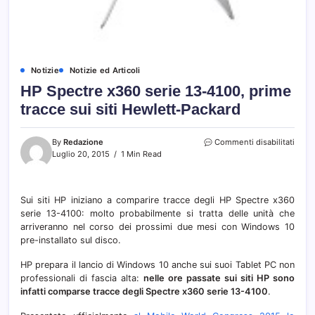
Notizie
Notizie ed Articoli
HP Spectre x360 serie 13-4100, prime
tracce sui siti Hewlett-Packard
su
By
Redazione
Commenti disabilitati
HP
Luglio 20, 2015
1 Min Read
Spect
x360
serie
Sui siti HP iniziano a comparire tracce degli HP Spectre x360
13-
serie 13-4100: molto probabilmente si tratta delle unità che
4100,
prim
arriveranno nel corso dei prossimi due mesi con Windows 10
tracc
pre-installato sul disco.
sui
siti
HP prepara il lancio di Windows 10 anche sui suoi Tablet PC non
Hewle
professionali di fascia alta:
nelle ore passate sui siti HP sono
Packa
infatti comparse tracce degli Spectre x360 serie 13-4100
.