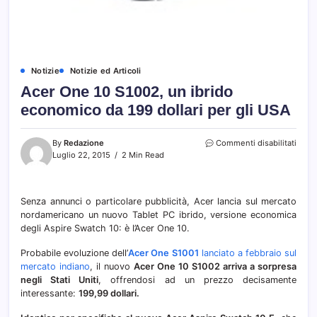
Notizie
Notizie ed Articoli
Acer One 10 S1002, un ibrido
economico da 199 dollari per gli USA
su
By
Redazione
Commenti disabilitati
Acer
Luglio 22, 2015
2 Min Read
One
10
S1002
Senza annunci o particolare pubblicità, Acer lancia sul mercato
un
nordamericano un nuovo Tablet PC ibrido, versione economica
ibrid
econ
degli Aspire Swatch 10: è l’Acer One 10.
da
199
Probabile evoluzione dell’
Acer One S1001
lanciato a febbraio sul
dollar
mercato indiano
, il nuovo
Acer One 10 S1002 arriva a sorpresa
per
negli Stati Uniti
, offrendosi ad un prezzo decisamente
gli
interessante:
199,99 dollari.
USA