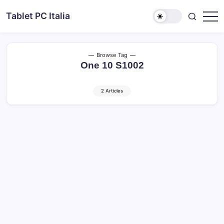
Skip
Tablet PC Italia
to
Dal
content
2003
dedicato
esclusivamente
ai
Browse Tag
Tablet
One 10 S1002
PC
2 Articles