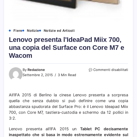
Fiere
Notizie
Notizie ed Articoli
Lenovo presenta l'IdeaPad Miix 700,
una copia del Surface con Core M7 e
Wacom
su
By
Redazione
Commenti disabilitati
Leno
Settembre 2, 2015
3 Min Read
prese
l'Ide
Miix
All’IFA 2015 di Berlino la cinese Lenovo presenta a sorpresa
700,
quella che senza dubbio si può definire come una copia
una
copia
abbastanza spudorata del Surface Pro: è il Lenovo Ideapad Miix
del
700, con Core M7, tastiera-custodia e schermo da 12 pollici in
Surfa
3:2.
con
Core
Lenovo presenta all’IFA 2015 un
Tablet PC decisamente
M7
inaspettato che si basa in modo estremamente evidente sul
e