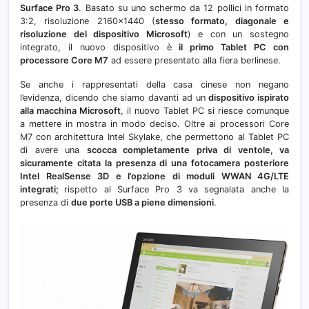
Surface Pro 3
. Basato su uno schermo da 12 pollici in formato
Wac
3:2, risoluzione 2160×1440 (
stesso formato, diagonale e
risoluzione del dispositivo Microsoft
) e con un sostegno
integrato, il nuovo dispositivo è
il primo Tablet PC con
processore Core M7
ad essere presentato alla fiera berlinese.
Se anche i rappresentati della casa cinese non negano
l’evidenza, dicendo che siamo davanti ad un
dispositivo ispirato
alla macchina Microsoft
, il nuovo Tablet PC si riesce comunque
a mettere in mostra in modo deciso. Oltre ai processori Core
M7 con architettura Intel Skylake, che permettono al Tablet PC
di avere una
scocca completamente priva di ventole, va
sicuramente citata la presenza di una fotocamera posteriore
Intel RealSense 3D e l’opzione di moduli WWAN 4G/LTE
integrati;
rispetto al Surface Pro 3 va segnalata anche la
presenza di
due porte USB a piene dimensioni
.