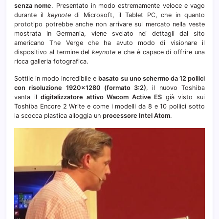
senza nome
. Presentato in modo estremamente veloce e vago
Activ
durante il
keynote
di Microsoft, il Tablet PC, che in quanto
ES
prototipo potrebbe anche non arrivare sul mercato nella veste
mostrata in Germania, viene svelato nei dettagli dal sito
americano The Verge che ha avuto modo di visionare il
dispositivo al termine del
keynote
e che è capace di offrire una
ricca galleria fotografica.
Sottile in modo incredibile e
basato su uno schermo da 12 pollici
con risoluzione 1920×1280 (formato 3:2)
, il nuovo Toshiba
vanta il
digitalizzatore attivo Wacom Active ES
già visto sui
Toshiba Encore 2 Write e come i modelli da 8 e 10 pollici sotto
la scocca plastica alloggia un
processore Intel Atom
.