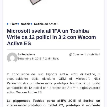
Fiere
Notizie
Notizie ed Articoli
Microsoft svela all'IFA un Toshiba
Write da 12 pollici in 3:2 con Wacom
Active ES
su
By
Redazione
Commenti disabilitati
Micro
Settembre 8, 2015
2 Min Read
svela
all'IF
un
In conclusione del suo
keynote
all’IFA 2015 di Berlino, il
Toshi
vicepresidente della divisione OEM di Microsoft Nick
Write
da
Parker mostra un interessante prototipo Toshiba: è un ibrido
12
ultrasottile da 12 pollici con processore Atom e digitalizzatore
pollic
attivo Wacom Active ES.
in
3:2
La giapponese Toshiba porta all’IFA 2015 di Berlino un
con
interessante prototipo di Tablet PC, prototipo al momento
Wac