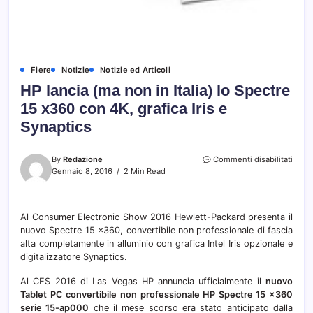
Fiere
Notizie
Notizie ed Articoli
HP lancia (ma non in Italia) lo Spectre
15 x360 con 4K, grafica Iris e
Synaptics
su
By
Redazione
Commenti disabilitati
HP
Gennaio 8, 2016
2 Min Read
lanci
(ma
non
Al Consumer Electronic Show 2016 Hewlett-Packard presenta il
in
nuovo Spectre 15 x360, convertibile non professionale di fascia
Italia)
lo
alta completamente in alluminio con grafica Intel Iris opzionale e
Spect
digitalizzatore Synaptics.
15
x360
Al CES 2016 di Las Vegas HP annuncia ufficialmente il
nuovo
con
Tablet PC convertibile non professionale HP Spectre 15 x360
4K,
serie 15-ap000
che il mese scorso era stato anticipato dalla
grafi