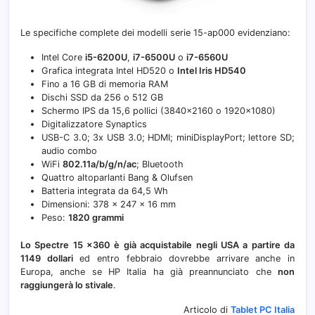
Le specifiche complete dei modelli serie 15-ap000 evidenziano:
Intel Core
i5-6200U
,
i7-6500U
o
i7-6560U
Grafica integrata Intel HD520 o
Intel Iris HD540
Fino a 16 GB di memoria RAM
Dischi SSD da 256 o 512 GB
Schermo IPS da 15,6 pollici (3840×2160 o 1920×1080)
Digitalizzatore Synaptics
USB-C 3.0; 3x USB 3.0; HDMI; miniDisplayPort; lettore SD;
audio combo
WiFi
802.11a/b/g/n/ac
; Bluetooth
Quattro altoparlanti Bang & Olufsen
Batteria integrata da 64,5 Wh
Dimensioni: 378 x 247 x 16 mm
Peso:
1820 grammi
Lo Spectre 15 x360 è già acquistabile negli USA a partire da
1149 dollari
ed entro febbraio dovrebbe arrivare anche in
Europa, anche se HP Italia ha già preannunciato che
non
raggiungerà lo stivale
.
Articolo di
Tablet PC Italia