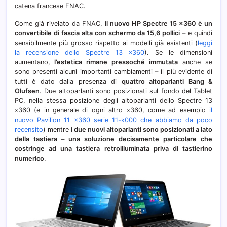
catena francese FNAC.
Iris
e
Come già rivelato da FNAC,
il nuovo HP Spectre 15 x360 è un
Synap
convertibile di fascia alta con schermo da 15,6 pollici
– e quindi
sensibilmente più grosso rispetto ai modelli già esistenti (
leggi
la recensione dello Spectre 13 x360
). Se le dimensioni
aumentano,
l’estetica rimane pressoché immutata
anche se
sono presenti alcuni importanti cambiamenti – il più evidente di
tutti è dato dalla presenza di
quattro altoparlanti Bang &
Olufsen
. Due altoparlanti sono posizionati sul fondo del Tablet
PC, nella stessa posizione degli altoparlanti dello Spectre 13
x360 (e in generale di ogni altro x360, come ad esempio
il
nuovo Pavilion 11 x360 serie 11-k000 che abbiamo da poco
recensito
) mentre
i due nuovi altoparlanti sono posizionati a lato
della tastiera – una soluzione decisamente particolare che
costringe ad una tastiera retroilluminata priva di tastierino
numerico
.