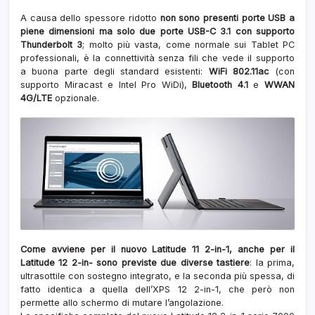
A causa dello spessore ridotto
non sono presenti porte USB a
piene dimensioni ma solo due porte USB-C 3.1 con supporto
Thunderbolt 3
; molto più vasta, come normale sui Tablet PC
professionali, è la connettività senza fili che vede il supporto
a buona parte degli standard esistenti:
WiFi 802.11ac
(con
supporto Miracast e Intel Pro WiDi),
Bluetooth 4.1
e
WWAN
4G/LTE
opzionale.
Come avviene per il nuovo Latitude 11 2-in-1, anche per il
Latitude 12 2-in- sono previste due diverse tastiere
: la prima,
ultrasottile con sostegno integrato, e la seconda più spessa, di
fatto identica a quella dell’XPS 12 2-in-1, che però non
permette allo schermo di mutare l’angolazione.