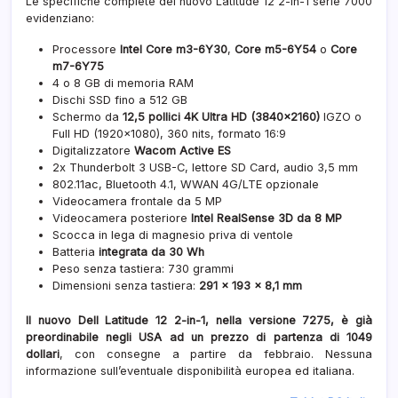
Le specifiche complete del nuovo Latitude 12 2-in-1 serie 7000
evidenziano:
Processore
Intel Core m3-6Y30
,
Core m5-6Y54
o
Core
m7-6Y75
4 o 8 GB di memoria RAM
Dischi SSD fino a 512 GB
Schermo da
12,5 pollici 4K Ultra HD (3840×2160)
IGZO o
Full HD (1920×1080), 360 nits, formato 16:9
Digitalizzatore
Wacom Active ES
2x Thunderbolt 3 USB-C, lettore SD Card, audio 3,5 mm
802.11ac, Bluetooth 4.1, WWAN 4G/LTE opzionale
Videocamera frontale da 5 MP
Videocamera posteriore
Intel RealSense 3D da 8 MP
Scocca in lega di magnesio priva di ventole
Batteria
integrata da 30 Wh
Peso senza tastiera: 730 grammi
Dimensioni senza tastiera:
291 x 193 x 8,1 mm
Il nuovo Dell Latitude 12 2-in-1, nella versione 7275, è già
preordinabile negli USA ad un prezzo di partenza di 1049
dollari
, con consegne a partire da febbraio. Nessuna
informazione sull’eventuale disponibilità europea ed italiana.