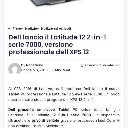
Fiere
Notizie
Notizie ed Articoli
Dell lancia il Latitude 12 2-in-1
serie 7000, versione
professionale dell'XPS 12
su
By
Redazione
Commenti disabilitati
Dell
Gennaio 8, 2016
2 Min Read
lanci
il
Latit
Al CES 2016 di Las Vegas l’americana Dell lancia il nuovo
12
Tablet PC professionale Latitude 12 2-in-1 serie 7000, un ibrido
2-
in-
costruito sullo stesso progetto dell’XPS 12 2-in-1.
1
serie
Dell presenta un nuovo Tablet PC ibrido
della famiglia
7000
Latidude: è il
Latitude 12 2-in-1 serie 7000
, un dispositivo
vers
ultrasottile e
privo di ventole
grazie ai processori Intel Core M
prof
con architettura Intel Skylake-Y.
dell'