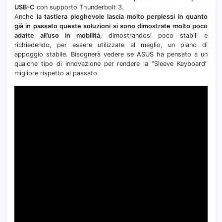
USB-C
con supporto Thunderbolt 3.
Anche
la tastiera pieghevole lascia molto perplessi in quanto
già in passato queste soluzioni si sono dimostrate molto poco
adatte all’uso in mobilità
, dimostrandosi poco stabili e
richiedendo, per essere utilizzate al meglio, un piano di
appoggio stabile. Bisognerà vedere se ASUS ha pensato a un
qualche tipo di innovazione per rendere la “Sleeve Keyboard”
migliore rispetto al passato.