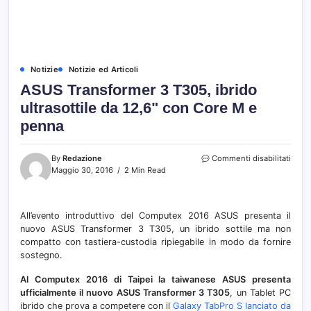
Notizie
Notizie ed Articoli
ASUS Transformer 3 T305, ibrido
ultrasottile da 12,6" con Core M e
penna
su
By
Redazione
Commenti disabilitati
ASUS
Maggio 30, 2016
2 Min Read
Trans
3
T305
All’evento introduttivo del Computex 2016 ASUS presenta il
ibrid
nuovo ASUS Transformer 3 T305, un ibrido sottile ma non
ultras
da
compatto con tastiera-custodia ripiegabile in modo da fornire
12,6"
sostegno.
con
Core
Al Computex 2016 di Taipei la taiwanese ASUS presenta
M
ufficialmente il nuovo ASUS Transformer 3 T305
, un Tablet PC
e
ibrido che prova a competere con il
Galaxy TabPro S lanciato da
penn