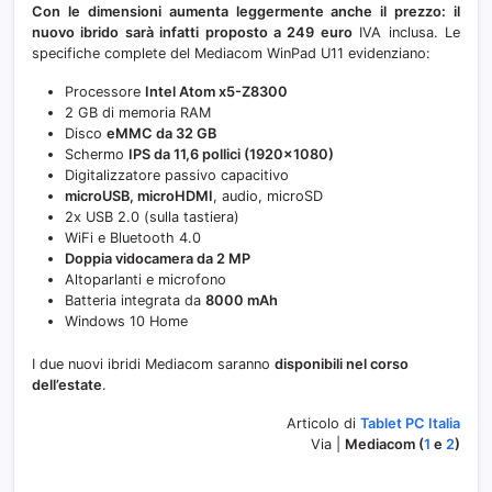
Con le dimensioni aumenta leggermente anche il prezzo: il
nuovo ibrido sarà infatti proposto a 249 euro
IVA inclusa. Le
specifiche complete del Mediacom WinPad U11 evidenziano:
Processore
Intel Atom x5-Z8300
2 GB di memoria RAM
Disco
eMMC da 32 GB
Schermo
IPS da 11,6 pollici (1920×1080)
Digitalizzatore passivo capacitivo
microUSB, microHDMI
, audio, microSD
2x USB 2.0 (sulla tastiera)
WiFi e Bluetooth 4.0
Doppia vidocamera da 2 MP
Altoparlanti e microfono
Batteria integrata da
8000 mAh
Windows 10 Home
I due nuovi ibridi Mediacom saranno
disponibili nel corso
dell’estate
.
Articolo di
Tablet PC Italia
Via |
Mediacom (
1
e
2
)