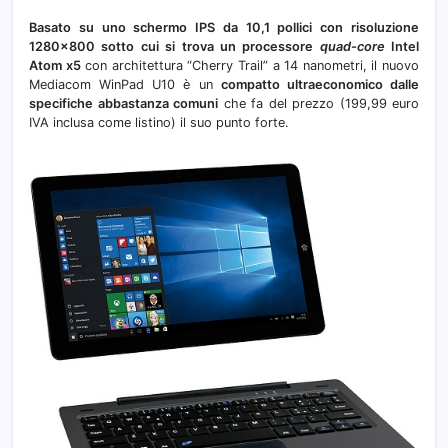
Atom
Basato su uno schermo IPS da 10,1 pollici con risoluzione
x5
1280×800 sotto cui si trova un processore
quad-core
Intel
Atom x5
con architettura “Cherry Trail” a 14 nanometri, il nuovo
Mediacom WinPad U10 è un
compatto ultraeconomico dalle
specifiche abbastanza comuni
che fa del prezzo (199,99 euro
IVA inclusa come listino) il suo punto forte.