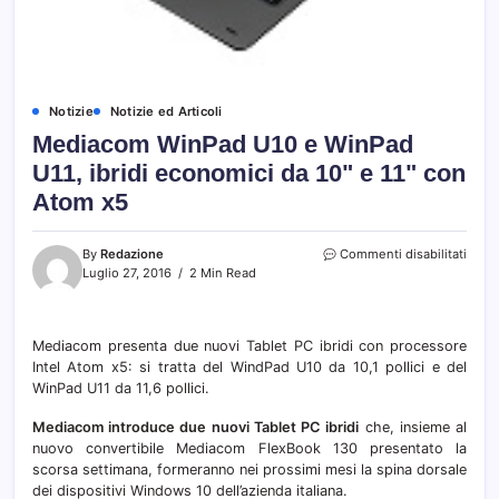
Notizie
Notizie ed Articoli
Mediacom WinPad U10 e WinPad
U11, ibridi economici da 10" e 11" con
Atom x5
su
By
Redazione
Commenti disabilitati
Medi
Luglio 27, 2016
2 Min Read
WinP
U10
e
Mediacom presenta due nuovi Tablet PC ibridi con processore
WinP
Intel Atom x5: si tratta del WindPad U10 da 10,1 pollici e del
U11,
ibridi
WinPad U11 da 11,6 pollici.
econ
da
Mediacom introduce due nuovi Tablet PC ibridi
che, insieme al
10"
nuovo convertibile Mediacom FlexBook 130 presentato la
e
scorsa settimana, formeranno nei prossimi mesi la spina dorsale
11"
dei dispositivi Windows 10 dell’azienda italiana.
con