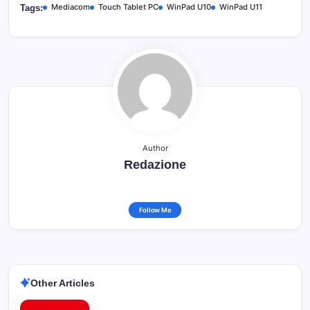
Mediacom
Touch Tablet PC
WinPad U10
WinPad U11
Tags:
Author
Redazione
Follow Me
Other Articles