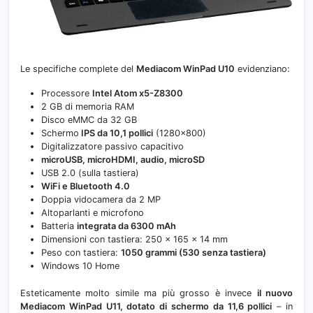
Le specifiche complete del
Mediacom WinPad U10
evidenziano:
Processore
Intel Atom x5-Z8300
2 GB di memoria RAM
Disco eMMC da 32 GB
Schermo
IPS da 10,1 pollici
(1280×800)
Digitalizzatore passivo capacitivo
microUSB, microHDMI, audio, microSD
USB 2.0 (sulla tastiera)
WiFi e Bluetooth 4.0
Doppia vidocamera da 2 MP
Altoparlanti e microfono
Batteria
integrata da 6300 mAh
Dimensioni con tastiera: 250 x 165 x 14 mm
Peso con tastiera:
1050 grammi (530 senza tastiera)
Windows 10 Home
Esteticamente molto simile ma più grosso è invece
il nuovo
Mediacom WinPad U11, dotato di schermo da 11,6 pollici
– in