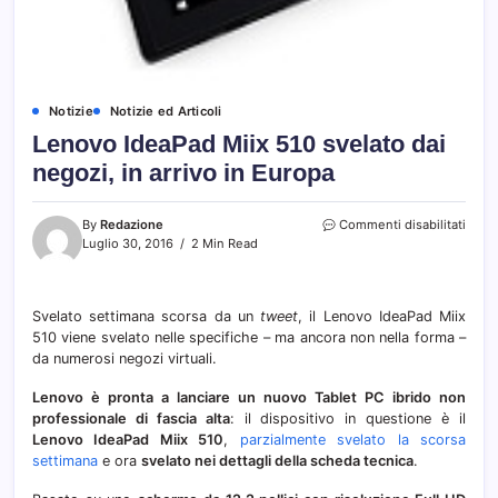
Notizie
Notizie ed Articoli
Lenovo IdeaPad Miix 510 svelato dai
negozi, in arrivo in Europa
su
By
Redazione
Commenti disabilitati
Leno
Luglio 30, 2016
2 Min Read
Idea
Miix
510
Svelato settimana scorsa da un
tweet
, il Lenovo IdeaPad Miix
svela
510 viene svelato nelle specifiche – ma ancora non nella forma –
dai
negoz
da numerosi negozi virtuali.
in
arrivo
Lenovo è pronta a lanciare un nuovo Tablet PC ibrido non
in
professionale di fascia alta
: il dispositivo in questione è il
Euro
Lenovo IdeaPad Miix 510
,
parzialmente svelato la scorsa
settimana
e ora
svelato nei dettagli della scheda tecnica
.