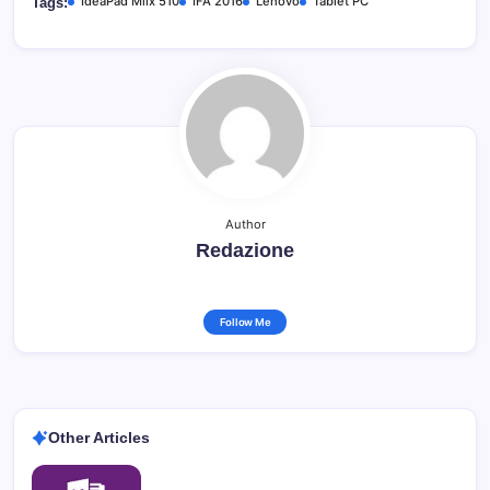
IdeaPad Miix 510
IFA 2016
Lenovo
Tablet PC
Tags:
Author
Redazione
Follow Me
Other Articles