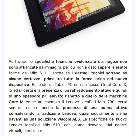
Purtroppo
le specifiche tecniche evidenziate dai negozi non
sono affiancate da immagini
, per cui non è dato sapere le esatte
forme del Miix 510 – anche se
i dettagli tecnici portano ad
alcune certezze, prima tra tutte la forma ibrida del nuovo
dispositivo
. Essendo un Tablet PC con processori Intel Core i3,
i5 ed i7
certa è la presenza di un raffreddamento attivo e quindi
di uno spessore più elevato rispetto a quello delle macchine
Core M
come ad esempio il Lenovo IdeaPad Miix 700; certa
sembra essere anche la
presenza di una penna attiva:
considerando la tradizione Lenovo, quasi sicuramente siamo
davanti ad una soluzione Wacom AES
. Le specifiche del nuovo
Lenovo IdeaPad Miix 510, così come ricavabili dai negozi
virtuali, mostrano: