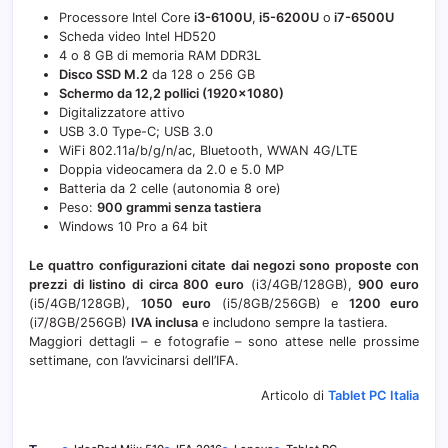
Processore Intel Core
i3-6100U
,
i5-6200U
o
i7-6500U
Scheda video Intel HD520
4 o 8 GB di memoria RAM DDR3L
Disco SSD M.2
da 128 o 256 GB
Schermo da 12,2 pollici (1920×1080)
Digitalizzatore attivo
USB 3.0 Type-C; USB 3.0
WiFi 802.11a/b/g/n/ac, Bluetooth, WWAN 4G/LTE
Doppia videocamera da 2.0 e 5.0 MP
Batteria da 2 celle (autonomia 8 ore)
Peso:
900 grammi senza tastiera
Windows 10 Pro a 64 bit
Le quattro configurazioni citate dai negozi sono proposte con
prezzi di listino di circa 800 euro
(i3/4GB/128GB),
900 euro
(i5/4GB/128GB),
1050 euro
(i5/8GB/256GB) e
1200 euro
(i7/8GB/256GB)
IVA inclusa
e includono sempre la tastiera.
Maggiori dettagli – e fotografie – sono attese nelle prossime
settimane, con l’avvicinarsi dell’IFA.
Articolo di
Tablet PC Italia