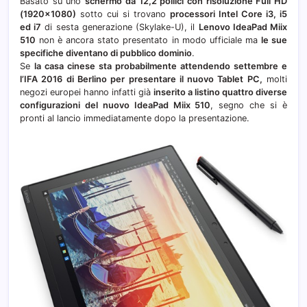
Basato su uno
schermo da 12,2 pollici con risoluzione Full HD
(1920×1080)
sotto cui si trovano
processori Intel Core i3, i5
ed i7
di sesta generazione (Skylake-U), il
Lenovo IdeaPad Miix
510
non è ancora stato presentato in modo ufficiale ma
le sue
specifiche diventano di pubblico dominio
.
Se
la casa cinese sta probabilmente attendendo settembre e
l’IFA 2016 di Berlino per presentare il nuovo Tablet PC,
molti
negozi europei hanno infatti già
inserito a listino quattro diverse
configurazioni del nuovo IdeaPad Miix 510
, segno che si è
pronti al lancio immediatamente dopo la presentazione.