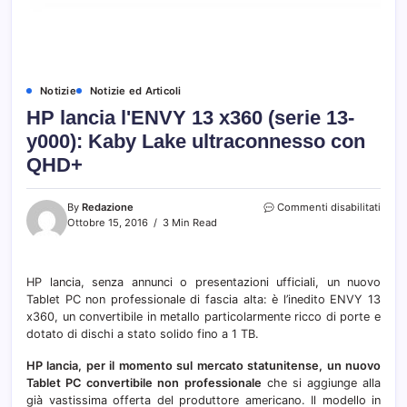
Notizie
Notizie ed Articoli
HP lancia l'ENVY 13 x360 (serie 13-
y000): Kaby Lake ultraconnesso con
QHD+
su
By
Redazione
Commenti disabilitati
HP
Ottobre 15, 2016
3 Min Read
lanci
l'ENV
13
HP lancia, senza annunci o presentazioni ufficiali, un nuovo
x360
Tablet PC non professionale di fascia alta: è l’inedito ENVY 13
(seri
13-
x360, un convertibile in metallo particolarmente ricco di porte e
y000)
dotato di dischi a stato solido fino a 1 TB.
Kaby
Lake
HP lancia, per il momento sul mercato statunitense, un nuovo
ultra
Tablet PC convertibile non professionale
che si aggiunge alla
con
già vastissima offerta del produttore americano. Il modello in
QHD