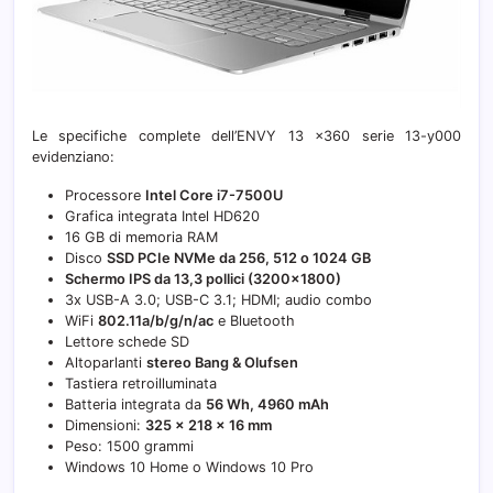
Le specifiche complete dell’ENVY 13 x360 serie 13-y000
evidenziano:
Processore
Intel Core i7-7500U
Grafica integrata Intel HD620
16 GB di memoria RAM
Disco
SSD PCIe NVMe da 256, 512 o 1024 GB
Schermo IPS da 13,3 pollici (3200×1800)
3x USB-A 3.0; USB-C 3.1; HDMI; audio combo
WiFi
802.11a/b/g/n/ac
e Bluetooth
Lettore schede SD
Altoparlanti
stereo Bang & Olufsen
Tastiera retroilluminata
Batteria integrata da
56 Wh, 4960 mAh
Dimensioni:
325 x 218 x 16 mm
Peso: 1500 grammi
Windows 10 Home o Windows 10 Pro