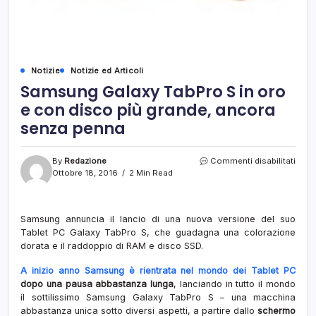
Notizie
Notizie ed Articoli
Samsung Galaxy TabPro S in oro
e con disco più grande, ancora
senza penna
su
By
Redazione
Commenti disabilitati
Sam
Ottobre 18, 2016
2 Min Read
Gala
TabP
S
Samsung annuncia il lancio di una nuova versione del suo
in
Tablet PC Galaxy TabPro S, che guadagna una colorazione
oro
e
dorata e il raddoppio di RAM e disco SSD.
con
disc
A inizio anno Samsung è rientrata nel mondo dei Tablet PC
più
dopo una pausa abbastanza lunga
, lanciando in tutto il mondo
grand
il sottilissimo Samsung Galaxy TabPro S – una macchina
anco
abbastanza unica sotto diversi aspetti, a partire dallo
schermo
senz