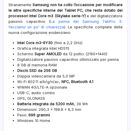
Stranamente
Samsung non ha colto l’occasione per modificare
le altre specifiche interne del Tablet PC, che resta dotato dei
processori Intel Core m3 (Skylake serie-Y)
e del digitalizzatore
passivo capacitivo (
La penna del Samsung TabPro S:
facciamo un po’ di chiarezza
). Le specifiche complete della
nuova configurazione evidenziano:
Intel Core m3-6Y30
(fino a 2,2 GHz)
Grafica integrata Intel HD515
Schermo
Super AMOLED
da 12 pollici (2160×1440)
Digitalizzatore passivo capacitivo ottimizzato per penna
8 GB di memoria RAM
Dischi SSD da 256 GB
Doppia videocamera da 5,0 MP
Wi-Fi 802.11 a/b/g/n/ac,
NFC, Bluetooth 4.1
WWAN 4G/LTE-A opzionale
USB-C, audio combo
GPS, GLONASS
Batteria integrata da 5200 mAh
, 39 Wh
Dimensioni: 290,3 x 198.8 x 6,3 mm
Peso:
696 grammi
Windows 10 Home