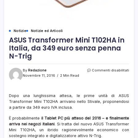
Notizie
Notizie ed Articoli
ASUS Transformer Mini T102HA in
Italia, da 349 euro senza penna
N-Trig
su
By
Redazione
Commenti disabilitati
ASU
Novembre 11, 2016
2 Min Read
Tran
Mini
T102
Dopo una lunghissima attesa, le prime unità di ASUS
in
Transformer Mini T102HA arrivano nello Stivale, proponendosi
Italia,
da
a partire da 349 euro IVA inclusa.
349
euro
È probabilmente
il Tablet PC più atteso del 2016 – e finalmente
senz
arriva nei negozi italiani
. Si tratta del nuovo ASUS Transformer
penn
Mini T102HA, un ibrido ragionevolmente economico con
N-
sostegno integrato e digitalizzatore attivo N-Trig.
Trig