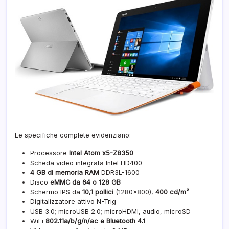
Le specifiche complete evidenziano:
Processore
Intel Atom x5-Z8350
Scheda video integrata Intel HD400
4 GB di memoria RAM
DDR3L-1600
Disco
eMMC da 64 o 128 GB
Schermo IPS da
10,1 pollici
(1280×800),
400 cd/m²
Digitalizzatore attivo N-Trig
USB 3.0; microUSB 2.0; microHDMI, audio, microSD
WiFi
802.11a/b/g/n/ac e Bluetooth 4.1