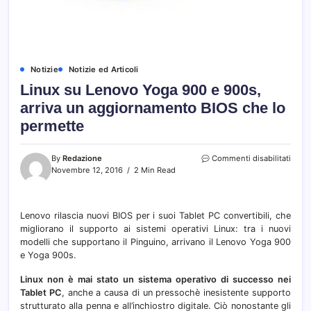
Notizie
Notizie ed Articoli
Linux su Lenovo Yoga 900 e 900s,
arriva un aggiornamento BIOS che lo
permette
su
By
Redazione
Commenti disabilitati
Linux
Novembre 12, 2016
2 Min Read
su
Leno
Yoga
Lenovo rilascia nuovi BIOS per i suoi Tablet PC convertibili, che
900
migliorano il supporto ai sistemi operativi Linux: tra i nuovi
e
900s,
modelli che supportano il Pinguino, arrivano il Lenovo Yoga 900
arriva
e Yoga 900s.
un
aggi
Linux non è mai stato un sistema operativo di successo nei
BIOS
Tablet PC
, anche a causa di un pressochè inesistente supporto
che
strutturato alla penna e all’inchiostro digitale. Ciò nonostante gli
lo