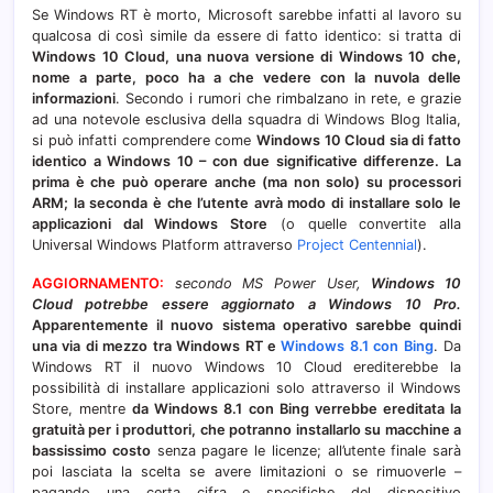
Se Windows RT è morto, Microsoft sarebbe infatti al lavoro su
qualcosa di così simile da essere di fatto identico: si tratta di
Windows 10 Cloud, una nuova versione di Windows 10 che,
nome a parte, poco ha a che vedere con la nuvola delle
informazioni
. Secondo i rumori che rimbalzano in rete, e grazie
ad una notevole esclusiva della squadra di Windows Blog Italia,
si può infatti comprendere come
Windows 10 Cloud sia di fatto
identico a Windows 10 – con due significative differenze. La
prima è che può operare anche (ma non solo) su processori
ARM; la seconda è che l’utente avrà modo di installare solo le
applicazioni dal Windows Store
(o quelle convertite alla
Universal Windows Platform attraverso
Project Centennial
).
AGGIORNAMENTO:
secondo MS Power User,
Windows 10
Cloud potrebbe essere aggiornato a Windows 10 Pro.
A
pparentemente il nuovo sistema operativo sarebbe quindi
una via di mezzo tra Windows RT e
Windows 8.1 con Bing
. Da
Windows RT il nuovo Windows 10 Cloud erediterebbe la
possibilità di installare applicazioni solo attraverso il Windows
Store, mentre
da Windows 8.1 con Bing verrebbe ereditata la
gratuità per i produttori, che potranno installarlo su macchine a
bassissimo costo
senza pagare le licenze; all’utente finale sarà
poi lasciata la scelta se avere limitazioni o se rimuoverle –
pagando una certa cifra e specifiche del dispositivo