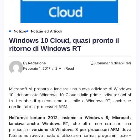
Notizie
Notizie ed Articoli
Windows 10 Cloud, quasi pronto il
ritorno di Windows RT
su
By
Redazione
Commenti disabilitati
Wind
Febbraio 1, 2017
2 Min Read
10
Cloud
quasi
Microsoft si prepara a lanciare una nuova edizione di Windows
pront
10, denominata Windows 10 Cloud: dalle prime indiscrezioni si
il
ritor
tratterebbe di qualcosa molto simile a Windows RT, anche se
di
non limitato ai processori ARM.
Wind
RT
Nell’ormai lontano 2012, insieme a Windows 8, Microsoft
lanciava anche Windows RT
, che altro non era che una
particolare
versione di Windows 8 per processori ARM
dove
l’utente non aveva modo di utilizzare i normali programmi .exe –