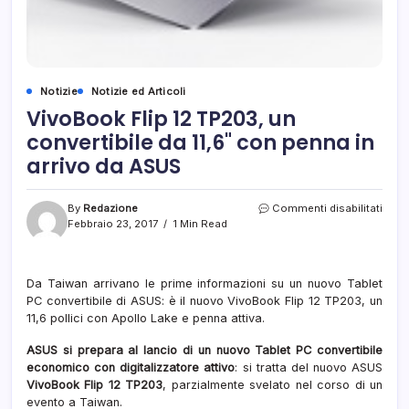
Notizie
Notizie ed Articoli
VivoBook Flip 12 TP203, un
convertibile da 11,6" con penna in
arrivo da ASUS
su
By
Redazione
Commenti disabilitati
Vivo
Febbraio 23, 2017
1 Min Read
Flip
12
TP20
Da Taiwan arrivano le prime informazioni su un nuovo Tablet
un
PC convertibile di ASUS: è il nuovo VivoBook Flip 12 TP203, un
conve
da
11,6 pollici con Apollo Lake e penna attiva.
11,6"
con
ASUS si prepara al lancio di un nuovo Tablet PC convertibile
penn
economico con digitalizzatore attivo
: si tratta del nuovo ASUS
in
VivoBook Flip 12 TP203
, parzialmente svelato nel corso di un
arriv
evento a Taiwan.
da