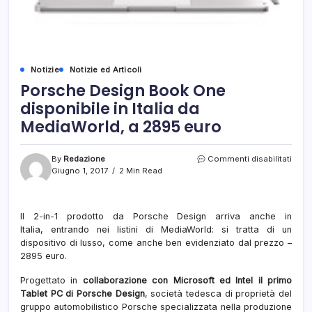
Notizie
Notizie ed Articoli
Porsche Design Book One
disponibile in Italia da
MediaWorld, a 2895 euro
su
By
Redazione
Commenti disabilitati
Pors
Giugno 1, 2017
2 Min Read
Desi
Book
One
Il 2-in-1 prodotto da Porsche Design arriva anche in
dispo
Italia, entrando nei listini di MediaWorld: si tratta di un
in
Italia
dispositivo di lusso, come anche ben evidenziato dal prezzo –
da
2895 euro.
Medi
a
Progettato in
collaborazione con Microsoft ed Intel il primo
2895
Tablet PC di Porsche Design
, società tedesca di proprietà del
euro
gruppo automobilistico Porsche specializzata nella produzione