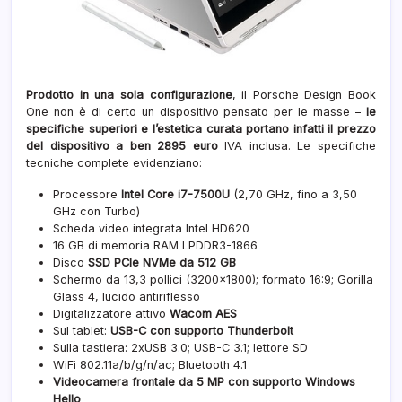
Prodotto in una sola configurazione
, il Porsche Design Book
One non è di certo un dispositivo pensato per le masse –
le
specifiche superiori e l’estetica curata portano infatti il prezzo
del dispositivo a ben 2895 euro
IVA inclusa. Le specifiche
tecniche complete evidenziano:
Processore
Intel Core i7-7500U
(2,70 GHz, fino a 3,50
GHz con Turbo)
Scheda video integrata Intel HD620
16 GB di memoria RAM LPDDR3-1866
Disco
SSD PCIe NVMe da 512 GB
Schermo da 13,3 pollici (3200×1800); formato 16:9; Gorilla
Glass 4, lucido antiriflesso
Digitalizzatore attivo
Wacom AES
Sul tablet:
USB-C con supporto Thunderbolt
Sulla tastiera: 2xUSB 3.0; USB-C 3.1; lettore SD
WiFi 802.11a/b/g/n/ac; Bluetooth 4.1
Videocamera frontale da 5 MP con supporto Windows
Hello