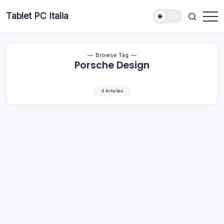
Skip
Tablet PC Italia
to
Dal
content
2003
dedicato
esclusivamente
ai
Browse Tag
Tablet
Porsche Design
PC
4 Articles