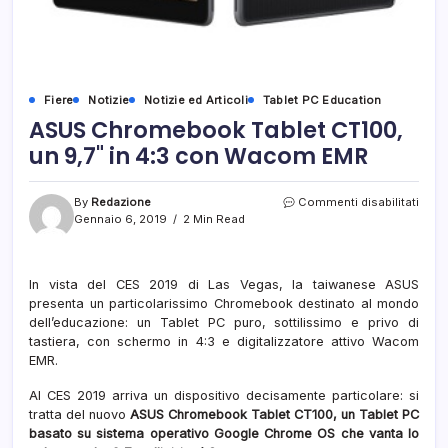
Fiere
Notizie
Notizie ed Articoli
Tablet PC Education
ASUS Chromebook Tablet CT100,
un 9,7" in 4:3 con Wacom EMR
su
By
Redazione
Commenti disabilitati
ASU
Gennaio 6, 2019
2 Min Read
Chro
Table
CT10
In vista del CES 2019 di Las Vegas, la taiwanese ASUS
un
presenta un particolarissimo Chromebook destinato al mondo
9,7"
in
dell’educazione: un Tablet PC puro, sottilissimo e privo di
4:3
tastiera, con schermo in 4:3 e digitalizzatore attivo Wacom
con
EMR.
Wac
EMR
Al CES 2019 arriva un dispositivo decisamente particolare: si
tratta del nuovo
ASUS Chromebook Tablet CT100, un Tablet PC
basato su sistema operativo Google Chrome OS che vanta lo