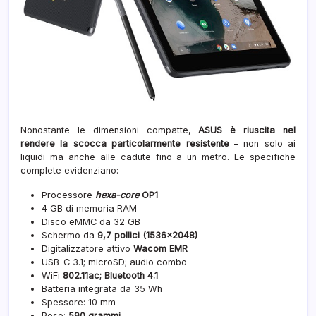
Nonostante le dimensioni compatte,
ASUS è riuscita nel
rendere la scocca particolarmente resistente
– non solo ai
liquidi ma anche alle cadute fino a un metro. Le specifiche
complete evidenziano:
Processore
hexa-core
OP1
4 GB di memoria RAM
Disco eMMC da 32 GB
Schermo da
9,7 pollici (1536×2048)
Digitalizzatore attivo
Wacom EMR
USB-C 3.1; microSD; audio combo
WiFi
802.11ac; Bluetooth 4.1
Batteria integrata da 35 Wh
Spessore: 10 mm
Peso:
590 grammi