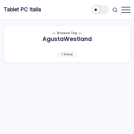
Skip
Tablet PC Italia
to
Dal
content
2003
dedicato
esclusivamente
ai
Browse Tag
Tablet
AgustaWestland
PC
1 Article