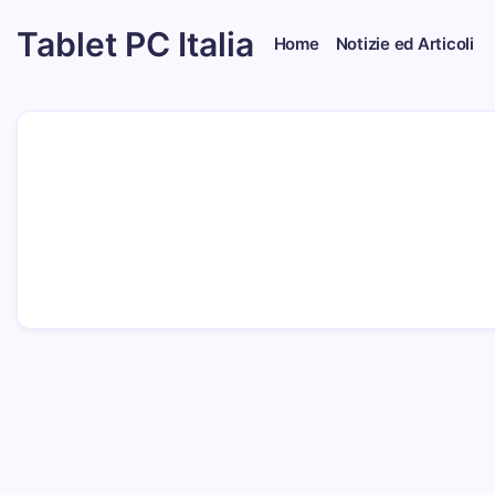
Skip
Tablet PC Italia
to
Home
Notizie ed Articoli
content
Dal
2003
dedicato
esclusivamente
ai
Tablet
PC