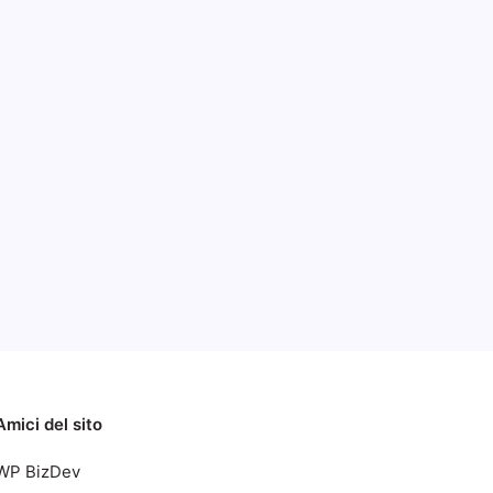
Categorie
nte
nda
2014
Amici del sito
WP BizDev