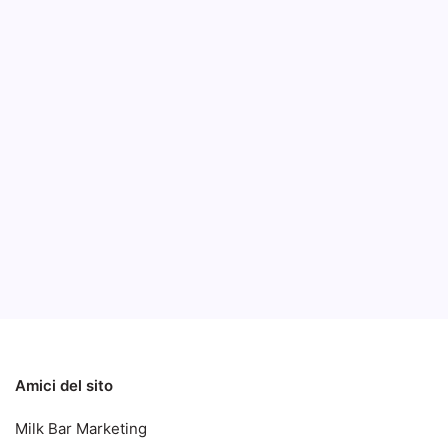
Alpe
dell'
B
L’austri
particol
lo scher
Notizie
Notizie ed Articoli
Amici del sito
Milk Bar Marketing