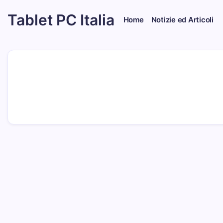
Skip
Tablet PC Italia
to
Home
Notizie ed Articoli
content
Dal
2003
dedicato
esclusivamente
ai
Tablet
PC