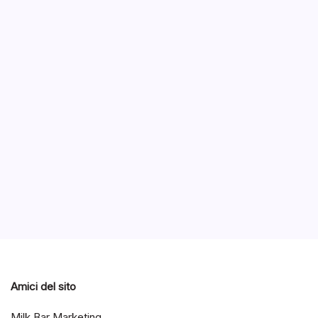
Surfa
univ
B
Microsoft
interessa
educativ
agosto 2
Tablet PC Education
Amici del sito
Milk Bar Marketing