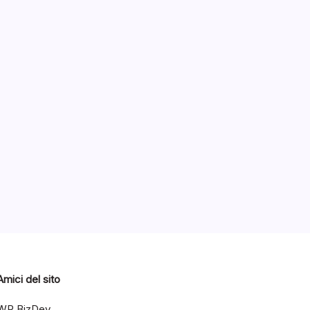
2013
Amici del sito
WP BizDev