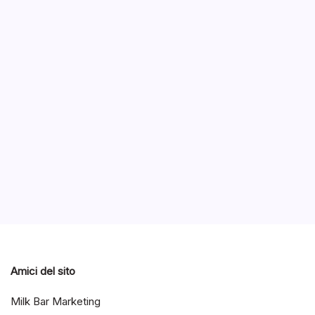
Sams
con 
B
Samsung 
nuove ve
processo
Notizie ed Articoli
Rumors
Amici del sito
Milk Bar Marketing