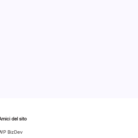
o
Categorie
2014
Amici del sito
WP BizDev