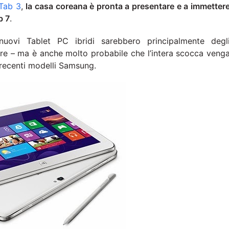
 Tab 3
,
la casa coreana è pronta a presentare e a immetter
b 7
.
uovi Tablet PC ibridi sarebbero principalmente degl
ore – ma è anche molto probabile che l’intera scocca veng
 recenti modelli Samsung.