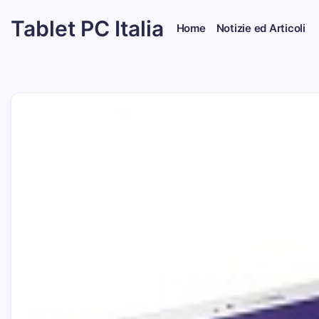
Skip
Tablet PC Italia
to
Home
Notizie ed Articoli
content
Dal
2003
dedicato
esclusivamente
ai
Tablet
PC