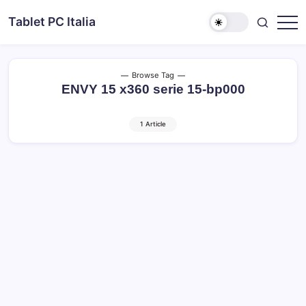
Skip
Tablet PC Italia
to
Dal
content
2003
dedicato
esclusivamente
ai
Browse Tag
Tablet
ENVY 15 x360 serie 15-bp000
PC
1 Article