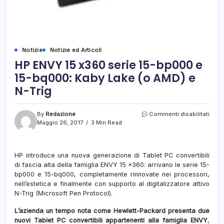
Notizie
Notizie ed Articoli
HP ENVY 15 x360 serie 15-bp000 e
15-bq000: Kaby Lake (o AMD) e
N-Trig
su
By
Redazione
Commenti disabilitati
HP
Maggio 26, 2017
3 Min Read
ENVY
15
x360
HP introduce una nuova generazione di Tablet PC convertibili
serie
di fascia alta della famiglia ENVY 15 x360: arrivano le serie 15-
15-
bp0
bp000 e 15-bq000, completamente rinnovate nei processori,
e
nell’estetica e finalmente con supporto al digitalizzatore attivo
15-
N-Trig (Microsoft Pen Protocol).
bq00
Kaby
L’azienda un tempo nota come Hewlett-Packard presenta due
Lake
nuovi Tablet PC convertibili appartenenti alla famiglia ENVY
,
(o