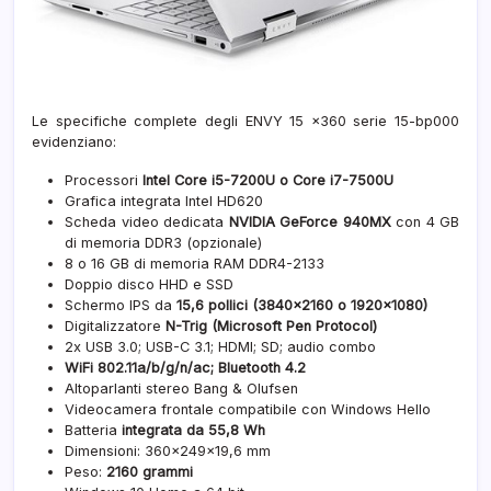
Le specifiche complete degli ENVY 15 x360 serie 15-bp000
evidenziano:
Processori
Intel Core i5-7200U o Core i7-7500U
Grafica integrata Intel HD620
Scheda video dedicata
NVIDIA GeForce 940MX
con 4 GB
di memoria DDR3 (opzionale)
8 o 16 GB di memoria RAM DDR4-2133
Doppio disco HHD e SSD
Schermo IPS da
15,6 pollici (3840×2160 o 1920×1080)
Digitalizzatore
N-Trig (Microsoft Pen Protocol)
2x USB 3.0; USB-C 3.1; HDMI; SD; audio combo
WiFi 802.11a/b/g/n/ac; Bluetooth 4.2
Altoparlanti stereo Bang & Olufsen
Videocamera frontale compatibile con Windows Hello
Batteria
integrata da 55,8 Wh
Dimensioni: 360×249×19,6 mm
Peso:
2160 grammi