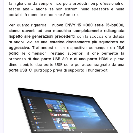
famiglia che da sempre incorpora prodotti non professionali di
AMD)
fascia alta – anche se non estremi nello spessore e nella
e
portabilità come le macchine Spectre.
N-
Trig
Per quanto riguarda il
nuovo ENVY 15 x360 serie 15-bp000,
siamo davanti ad una macchina completamente ridisegnata
rispetto alle generazioni precedenti
, con la scocca ora dotata
di angoli vivi ed una
estetica decisamente più squadrata ed
aggressiva
. Trattandosi di un dispositivo comunque da
15,6
pollici
le dimensioni restano superiori, il che permette la
presenza di
due porte USB 3.0 e di una porta HDMI
a piene
dimensioni; le due porte USB sono poi accompagnate da una
porta USB-C
, purtroppo priva di supporto Thunderbolt.