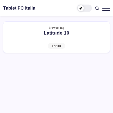
Skip
Tablet PC Italia
to
Dal
content
2003
dedicato
esclusivamente
ai
Browse Tag
Tablet
Latitude 10
PC
1 Article