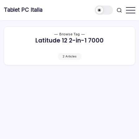
Skip
Tablet PC Italia
to
Dal
content
2003
dedicato
esclusivamente
ai
Browse Tag
Tablet
Latitude 12 2-in-1 7000
PC
2 Articles