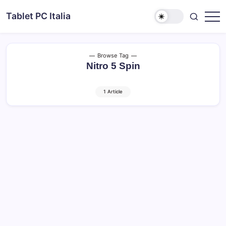
Skip
Tablet PC Italia
to
Dal
content
2003
dedicato
esclusivamente
ai
Browse Tag
Tablet
Nitro 5 Spin
PC
1 Article