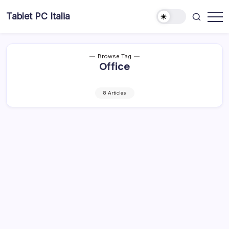
Skip
Tablet PC Italia
to
Dal
content
2003
dedicato
esclusivamente
ai
Browse Tag
Tablet
Office
PC
8 Articles