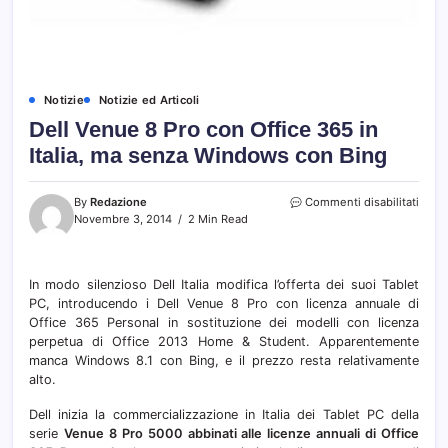
Notizie
Notizie ed Articoli
Dell Venue 8 Pro con Office 365 in
Italia, ma senza Windows con Bing
su
By
Redazione
Commenti disabilitati
Dell
Novembre 3, 2014
2 Min Read
Venu
8
Pro
In modo silenzioso Dell Italia modifica l’offerta dei suoi Tablet
con
PC, introducendo i Dell Venue 8 Pro con licenza annuale di
Offic
365
Office 365 Personal in sostituzione dei modelli con licenza
in
perpetua di Office 2013 Home & Student. Apparentemente
Italia,
manca Windows 8.1 con Bing, e il prezzo resta relativamente
ma
alto.
senz
Wind
Dell inizia la commercializzazione in Italia dei Tablet PC della
con
serie
Venue 8 Pro 5000 abbinati alle licenze annuali di Office
Bing