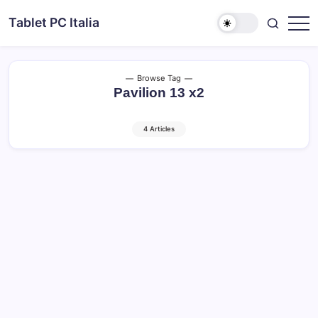
Skip
Tablet PC Italia
to
Dal
content
2003
dedicato
esclusivamente
ai
Browse Tag
Tablet
Pavilion 13 x2
PC
4 Articles