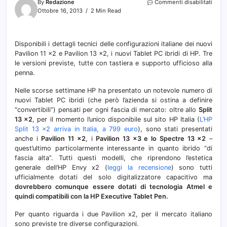
su
By
Redazione
Commenti disabilitati
HP
Ottobre 16, 2013
2 Min Read
Pavil
11
x2
Disponibili i dettagli tecnici delle configurazioni italiane dei nuovi
e
Pavilion 11 x2 e Pavilion 13 x2, i nuovi Tablet PC ibridi di HP. Tre
Pavil
13
le versioni previste, tutte con tastiera e supporto ufficioso alla
x2,
penna.
detta
delle
Nelle scorse settimane HP ha presentato un notevole numero di
versi
nuovi Tablet PC ibridi (che però l’azienda si ostina a definire
italia
“convertibili”) pensati per ogni fascia di mercato: oltre allo
Split
13 x2
, per il momento l’unico disponibile sul sito HP Italia (
L’HP
Split 13 x2 arriva in Italia, a 799 euro
), sono stati presentati
anche i
Pavilion 11 x2
, i
Pavilion 13 x3 e lo Spectre 13 x2
–
quest’ultimo particolarmente interessante in quanto ibrido “di
fascia alta”. Tutti questi modelli, che riprendono l’estetica
generale dell’HP Envy x2 (
leggi la recensione
) sono tutti
ufficialmente dotati del solo digitalizzatore capacitivo ma
dovrebbero comunque essere dotati di tecnologia Atmel e
quindi compatibili con la HP Executive Tablet Pen.
Per quanto riguarda i due Pavilion x2, per il mercato italiano
sono previste tre diverse configurazioni.