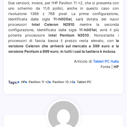
Due versioni, invece, per l’HP Pavilion 11 x2, che si presenta con
uno schermo da 11,6 pollici, anche in questo caso con
risoluzione 1366 z 768 pixel. La prima configurazione,
identificata dalla sigla
11-h000el
, sarà dotata dei nuovi
processori
Intel Celeron N2910
mentre la seconda
configurazione, identificata dalla sigla
11-h001el
, avrà il più
potente processore
Intel Pentium N3510
. Nonostante i
processori di fascia bassa il prezzo resta elevato, con
la
versione Celeron che arriverà sul mercato a 599 euro e la
versione Pentium a 699 euro; in tutti i casi la tastiera è inclusa
.
Articolo di
Tablet PC Italia
Fonte |
HP
HP
Pavilion 11 x2
Pavilion 13 x2
Tablet PC
Tags: