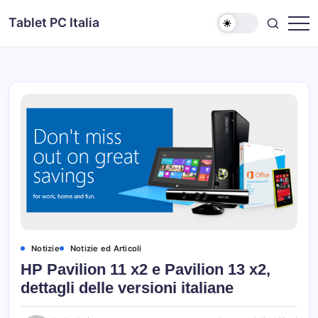
Skip
Tablet PC Italia
to
Dal
content
2003
dedicato
esclusivamente
ai
Tablet
PC
Notizie
Notizie ed Articoli
HP Pavilion 11 x2 e Pavilion 13 x2,
dettagli delle versioni italiane