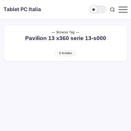
Skip
Tablet PC Italia
to
Dal
content
2003
dedicato
esclusivamente
ai
Browse Tag
Tablet
Pavilion 13 x360 serie 13-s000
PC
5 Articles