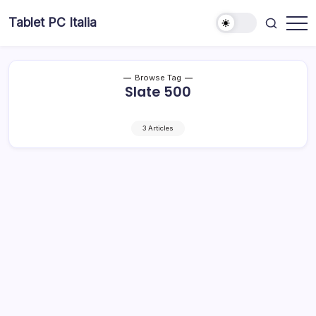
Skip
Tablet PC Italia
to
Dal
content
2003
dedicato
esclusivamente
ai
Browse Tag
Tablet
Slate 500
PC
3 Articles