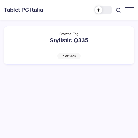
Skip
Tablet PC Italia
to
Dal
content
2003
dedicato
esclusivamente
ai
Browse Tag
Tablet
Stylistic Q335
PC
2 Articles