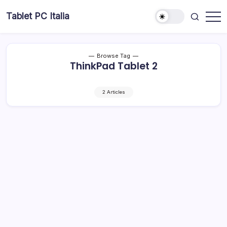
Skip
Tablet PC Italia
to
Dal
content
2003
dedicato
esclusivamente
ai
Browse Tag
Tablet
ThinkPad Tablet 2
PC
2 Articles